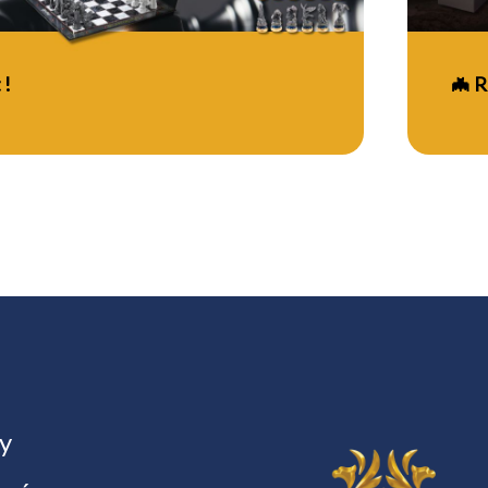
 !
🦇 R
y