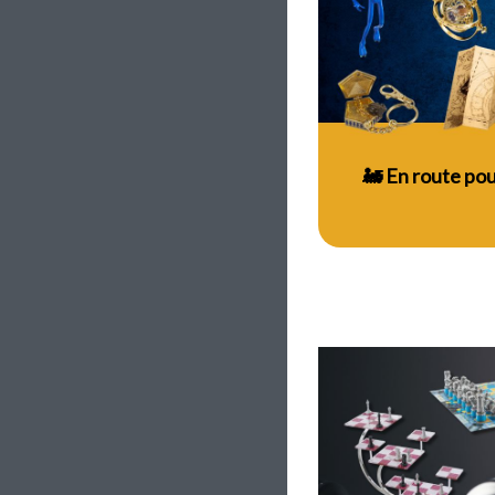
🚂 En route pou