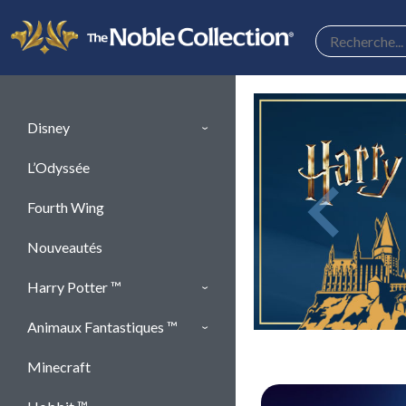
Panneau de gestion des cookies
Disney
L’Odyssée
keyboard_arrow_left
Fourth Wing
Previous
Nouveautés
Harry Potter ™
Animaux Fantastiques ™
Minecraft