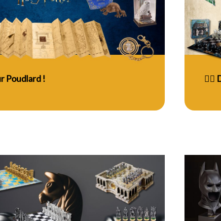
r Poudlard !
🧝‍♀