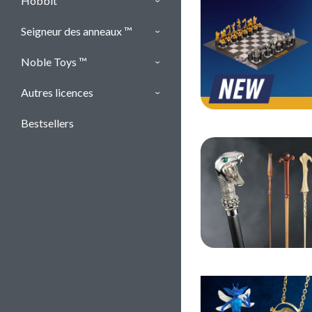
Hobbit ™
Seigneur des anneaux ™
Noble Toys ™
Autres licences
Bestsellers