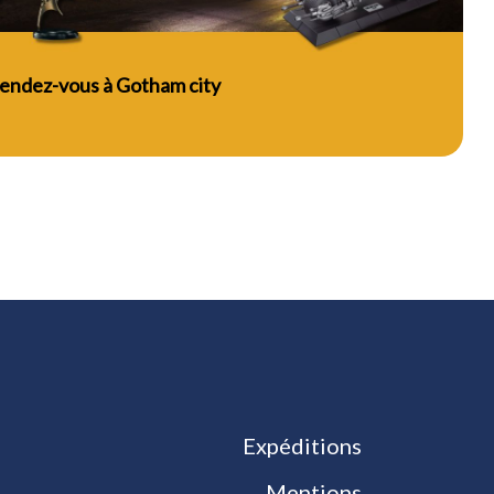
endez-vous à Gotham city
Expéditions
Mentions